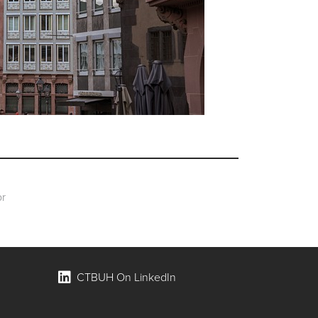
CTBUH On LinkedIn