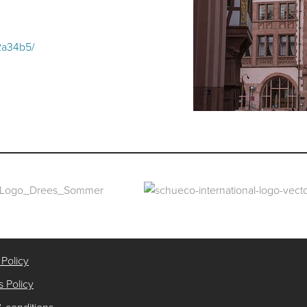
82a34b5/
 Policy
 Policy