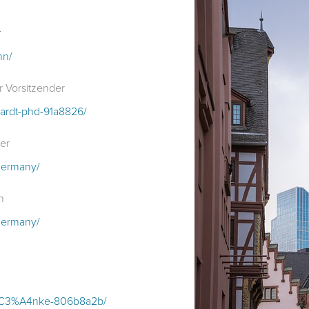
r
nn/
r Vorsitzender
hardt-phd-91a8826/
er
germany/
n
germany/
mr%C3%A4nke-806b8a2b/